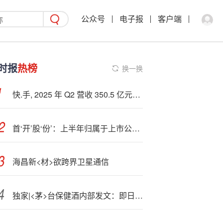
公众号
电子报
客户端
时报
热榜
换一换
快.手, 2025 年 Q2 营收 350.5 亿元，调整后净利润、平均日活跃用户均创历史新高
首‘开’股‘份’：上半年归属于上市公司股东的净亏损约18.39亿元
海昌新<材>欲跨界卫星通信
独家|<茅>台保健酒内部发文：即日停产台源酒，系茅台嫡系产品