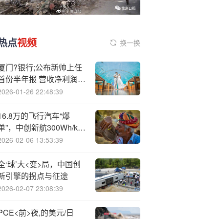
热点
视频
换一换
厦门?银行;公布新帅上任
首份半年报 营收净利润双
降不及2022年同期水平
2026-01-26 22:48:39
16.8万的飞行汽车“爆
单”，中创新航300Wh/kg
电池上天！
2026-02-06 13:53:39
全‘球’大<变>局，中国创
新引擎的拐点与征途
2026-02-07 23:08:39
PCE<前>夜,的美元/日