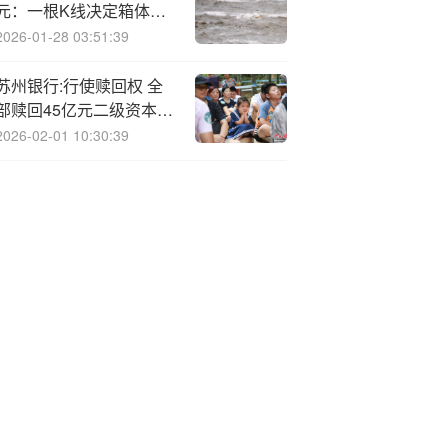
元：一根K线决定箱体命
运？
2026-01-28 03:51:39
苏州银行:行使赎回权 全
部赎回45亿元二级资本债
券
2026-02-01 10:30:39