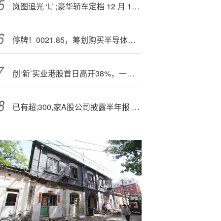
岚图追光 ‘L’ ;豪华轿车定档 12 月 10 日“压轴上市”
停牌！0021.85，筹划购买半导体资产
创‘新’实业港股首日高开38%，一手账面盈利2105港元
已有超;300,家A股公司披露半年报 龙头企业表现亮眼